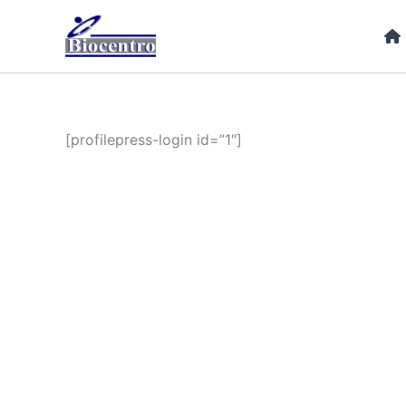
Ir
para
o
conteúdo
[profilepress-login id=”1″]