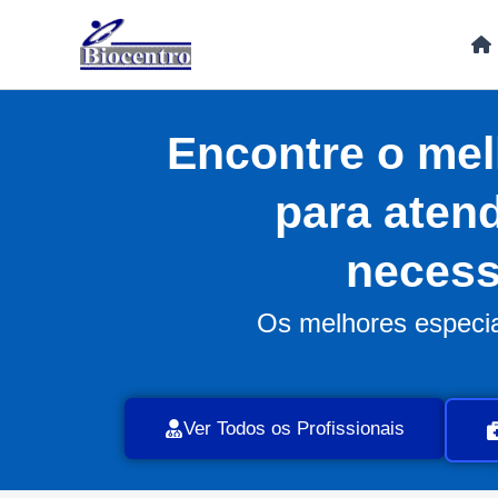
Ir
para
o
conteúdo
Encontre o mel
para aten
necess
Os melhores especial
Ver Todos os Profissionais