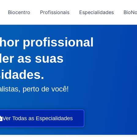
Biocentro
Profissionais
Especialidades
BioNo
hor profissional
der as suas
idades.
istas, perto de você!
Ver Todas as Especialidades