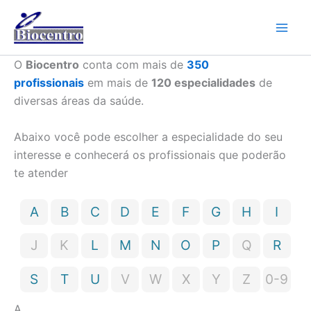
Ir
para
o
conteúdo
O
Biocentro
conta com mais de
350
profissionais
em mais de
120 especialidades
de
diversas áreas da saúde.
Abaixo você pode escolher a especialidade do seu
interesse e conhecerá os profissionais que poderão
te atender
A
B
C
D
E
F
G
H
I
J
K
L
M
N
O
P
Q
R
S
T
U
V
W
X
Y
Z
0-9
A