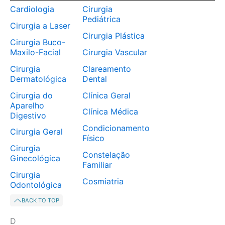
Cardiologia
Cirurgia
Pediátrica
Cirurgia a Laser
Cirurgia Plástica
Cirurgia Buco-
Maxilo-Facial
Cirurgia Vascular
Cirurgia
Clareamento
Dermatológica
Dental
Cirurgia do
Clínica Geral
Aparelho
Clínica Médica
Digestivo
Condicionamento
Cirurgia Geral
Físico
Cirurgia
Constelação
Ginecológica
Familiar
Cirurgia
Cosmiatria
Odontológica
BACK TO TOP
D