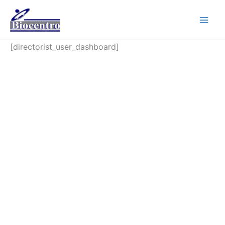
Ir
para
o
conteúdo
[directorist_user_dashboard]