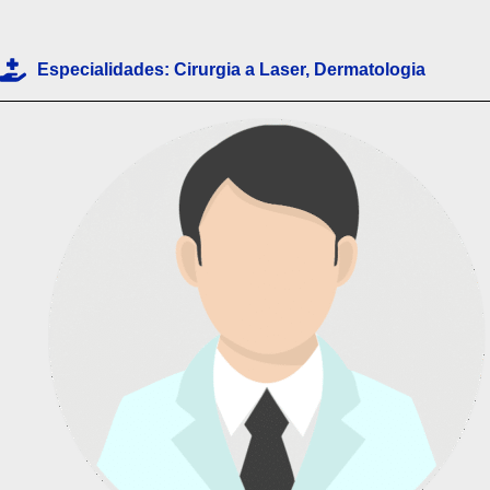
p
p
Especialidades:
Cirurgia a Laser
,
Dermatologia