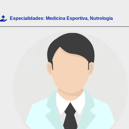
p
p
Especialidades:
Medicina Esportiva
,
Nutrologia