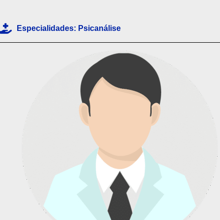
p
p
Especialidades:
Psicanálise