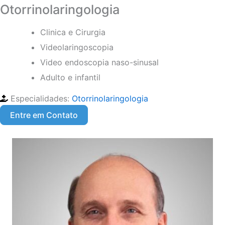
p
n
b
t
k
e
t
t
w
Otorrinolaringologia
e
e
u
e
b
a
o
i
b
d
o
g
k
t
Clinica e Cirurgia
e
i
o
r
t
Videolaringoscopia
n
k
a
e
Video endoscopia naso-sinusal
-
m
r
Adulto e infantil
f
Especialidades:
Otorrinolaringologia
Entre em Contato