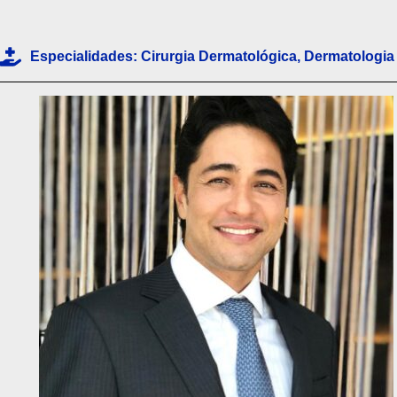
p
p
Especialidades:
Cirurgia Dermatológica
,
Dermatologia