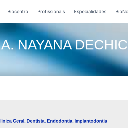
Biocentro
Profissionais
Especialidades
BioNo
A. NAYANA DECHI
línica Geral
,
Dentista
,
Endodontia
,
Implantodontia