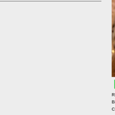
R
B
C