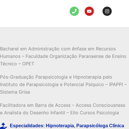
t
P
Y
I
s
h
o
n
a
o
u
s
n
t
t
p
e
u
a
b
g
p
e
r
a
m
Bacharel em Administração com ênfase em Recursos
Humanos – Faculdade Organização Paranaense de Ensino
Técnico – OPET
Pós-Graduação Parapsicologia e Hipnoterapia pelo
Instituto de Parapsicologia e Potencial Psíquico – IPAPPI –
Sistema Grisa
Facilitadora em Barra de Access – Access Consciousness
e Analista do Desenho Infantil – Ello Cursos Psicologia
Especialidades:
Hipnoterapia
,
Parapsicóloga Clínica