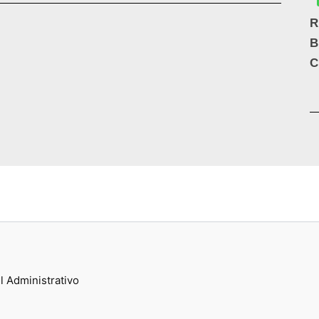
R
B
C
l Administrativo