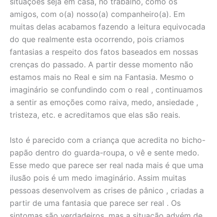
situações seja em casa, no trabalho, como os
amigos, com o(a) nosso(a) companheiro(a). Em
muitas delas acabamos fazendo a leitura equivocada
do que realmente esta ocorrendo, pois criamos
fantasias a respeito dos fatos baseados em nossas
crenças do passado. A partir desse momento não
estamos mais no Real e sim na Fantasia. Mesmo o
imaginário se confundindo com o real , continuamos
a sentir as emoções como raiva, medo, ansiedade ,
tristeza, etc. e acreditamos que elas são reais.
Isto é parecido com a criança que acredita no bicho-
papão dentro do guarda-roupa, o vê e sente medo.
Esse medo que parece ser real nada mais é que uma
ilusão pois é um medo imaginário. Assim muitas
pessoas desenvolvem as crises de pânico , criadas a
partir de uma fantasia que parece ser real . Os
sintomas são verdadeiros, mas a situação advém de