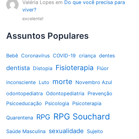
Valéria Lopes
em
Do que você precisa para
viver?
excelente!
Assuntos Populares
Bebê
Coronavírus
COVID-19
criança
dentes
Fisioterapia
dentista
Distopia
Flúor
morte
inconsciente
Luto
Novembro Azul
odontopediatra
Odontopediatria
Prevenção
Psicoeducação
Psicologia
Psicoterapia
RPG Souchard
RPG
Quarentena
sexualidade
Saúde Masculina
Sujeito