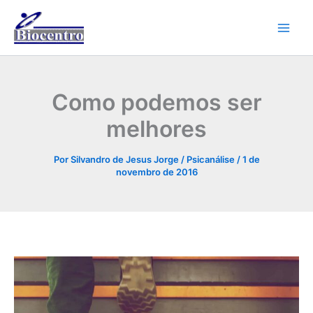
P
Ir
e
para
s
o
q
conteúdo
u
i
s
Como podemos ser
a
r
melhores
Por
Silvandro de Jesus Jorge
/
Psicanálise
/
1 de
novembro de 2016